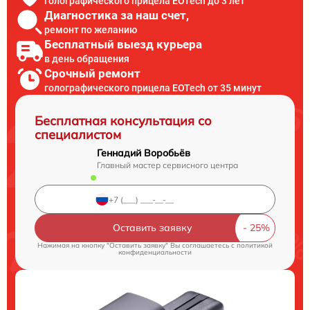
голографического прицела EOTech до 3 лет
Диагностика за наш счет,
ремонт по желанию
Бесплатный выезд курьера
в день обращения
Срочный ремонт
голографического прицела EOTech от 35 минут
Бесплатная консультация со
специалистом
Геннадий Воробьёв
Главный мастер сервисного центра
Оставить заявку
Нажимая на кнопку "Оставить заявку" Вы соглашаетесь c
политикой
конфиденциальности