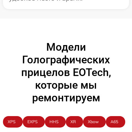
Модели
Голографических
прицелов EOTech,
которые мы
ремонтируем
XPS
EXPS
HHS
XR
Xbow
A65