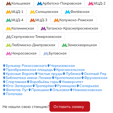
Кольцевая
Арбатско-Покровская
МЦД-2
МЦД-1
Солнцевская
Филёвская
МЦД-4
МЦД-3
Калужско-Рижская
Калининская
Таганско-Краснопресненская
Серпуховско-Тимирязевская
Люблинско-Дмитровская
Замоскворецкая
Некрасовская
Бутовская
Бульвар Рокоссовского
Черкизовская
Преображенская площадь
Красносельская
Красные Ворота
Чистые пруды
Лубянка
Охотный Ряд
Библиотека имени Ленина
Кропоткинская
Фрунзенская
Спортивная
Воробьёвы горы
Университет
Юго-Западная
Тропарёво
Румянцево
Саларьево
Филатов Луг
Прокшино
Ольховая
Новомосковская
Потапово
Не нашли свою станцию?
Оставить заявку