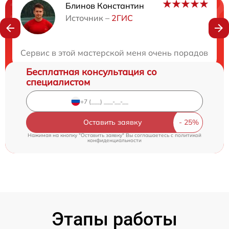
Блинов Константин
Нужна консультация?
Источник –
2ГИС
Закажите бесплатную консультацию
Сервис в этой мастерской меня очень порадовал 
Бесплатная консультация со
специалистом
Оставить заявку
Нажимая на кнопку "Оставить заявку" Вы соглашаетесь c
политикой
конфиденциальности
Этапы работы