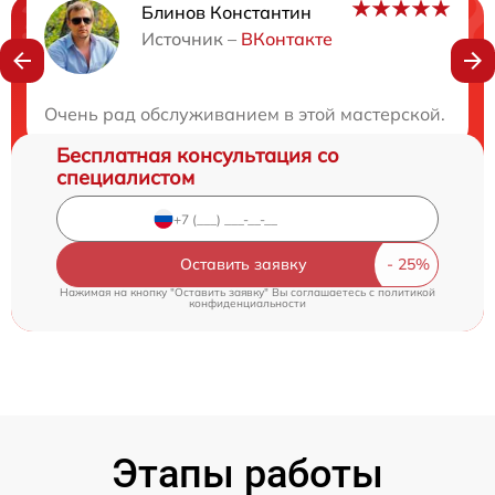
Блинов Константин
Нужна консультация?
Источник –
ВКонтакте
Закажите бесплатную консультацию
Очень рад обслуживанием в этой мастерской. Рабо
Бесплатная консультация со
специалистом
Оставить заявку
Нажимая на кнопку "Оставить заявку" Вы соглашаетесь c
политикой
конфиденциальности
Этапы работы