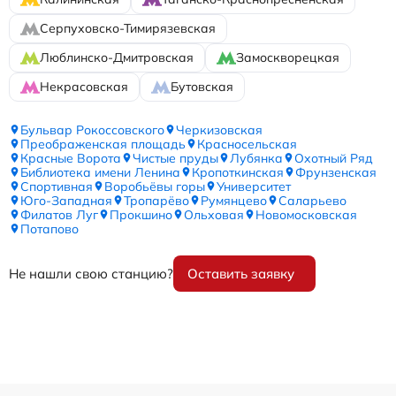
Серпуховско-Тимирязевская
Люблинско-Дмитровская
Замоскворецкая
Некрасовская
Бутовская
Бульвар Рокоссовского
Черкизовская
Преображенская площадь
Красносельская
Красные Ворота
Чистые пруды
Лубянка
Охотный Ряд
Библиотека имени Ленина
Кропоткинская
Фрунзенская
Спортивная
Воробьёвы горы
Университет
Юго-Западная
Тропарёво
Румянцево
Саларьево
Филатов Луг
Прокшино
Ольховая
Новомосковская
Потапово
Не нашли свою станцию?
Оставить заявку