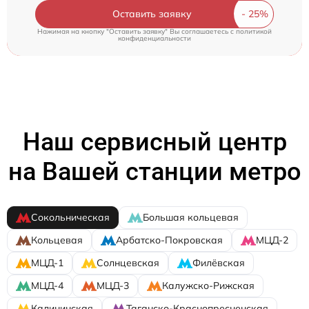
Оставить заявку
Нажимая на кнопку "Оставить заявку" Вы соглашаетесь c
политикой
конфиденциальности
Наш сервисный центр
на Вашей станции метро
Сокольническая
Большая кольцевая
Кольцевая
Арбатско-Покровская
МЦД-2
МЦД-1
Солнцевская
Филёвская
МЦД-4
МЦД-3
Калужско-Рижская
Калининская
Таганско-Краснопресненская