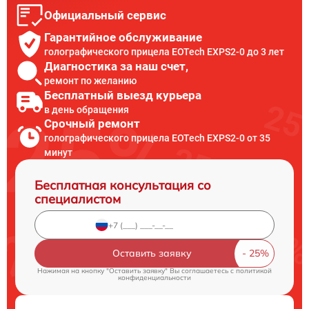
Официальный сервис
Гарантийное обслуживание
голографического прицела EOTech EXPS2-0 до 3 лет
Диагностика за наш счет,
ремонт по желанию
Бесплатный выезд курьера
в день обращения
Срочный ремонт
голографического прицела EOTech EXPS2-0 от 35
минут
Бесплатная консультация со
специалистом
Оставить заявку
Нажимая на кнопку "Оставить заявку" Вы соглашаетесь c
политикой
конфиденциальности