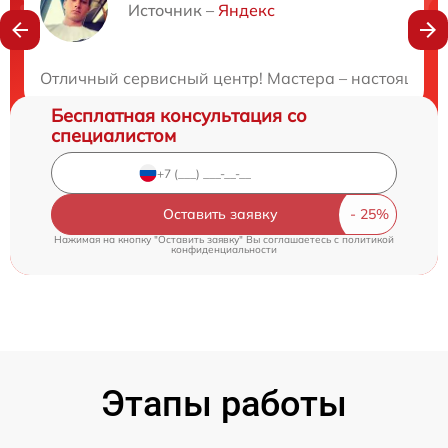
Нужна консультация?
Источник –
Яндекс
Закажите бесплатную консультацию
Отличный сервисный центр! Мастера – настоящие п
Бесплатная консультация со
специалистом
Оставить заявку
Нажимая на кнопку "Оставить заявку" Вы соглашаетесь c
политикой
конфиденциальности
Этапы работы