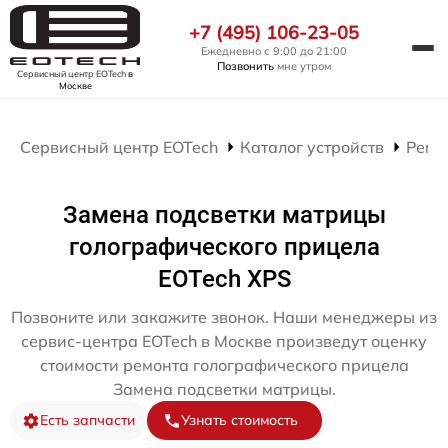
+7 (495) 106-23-05
Ежедневно с 9:00 до 21:00
Позвонить
мне утром
Сервисный центр EOTech
в
Москве
Сервисный центр EOTech
Каталог устройств
Ремо
Замена подсветки матрицы
голографического прицела
EOTech XPS
Позвоните или закажите звонок. Наши менеджеры из
сервис-центра EOTech в Москве произведут оценку
стоимости ремонта голографического прицела
Замена подсветки матрицы.
Есть запчасти
Узнать стоимость