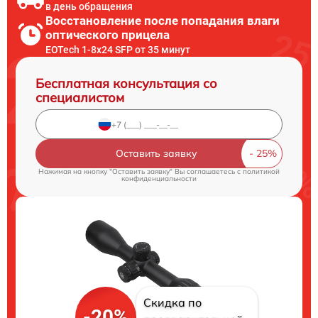
в день обращения
Восстановление после попадания влаги
оптического прицела
EOTech 1-8x24 SFP от 35 минут
Бесплатная консультация со
специалистом
Оставить заявку
Нажимая на кнопку "Оставить заявку" Вы соглашаетесь c
политикой
конфиденциальности
Скидка по
-20%