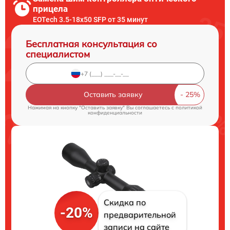
прицела
EOTech 3.5-18x50 SFP от 35 минут
Бесплатная консультация со
специалистом
Оставить заявку
Нажимая на кнопку "Оставить заявку" Вы соглашаетесь c
политикой
конфиденциальности
Скидка по
-20%
предварительной
записи на сайте