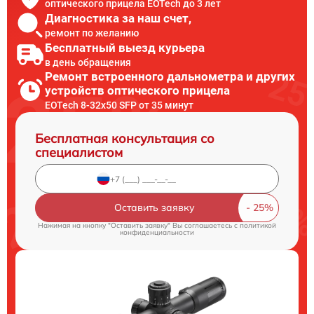
оптического прицела EOTech до 3 лет
Диагностика за наш счет,
ремонт по желанию
Бесплатный выезд курьера
в день обращения
Ремонт встроенного дальнометра и других
устройств оптического прицела
EOTech 8-32x50 SFP от 35 минут
Бесплатная консультация со
специалистом
Оставить заявку
Нажимая на кнопку "Оставить заявку" Вы соглашаетесь c
политикой
конфиденциальности